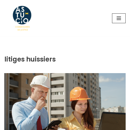
Aller
au
contenu
litiges huissiers