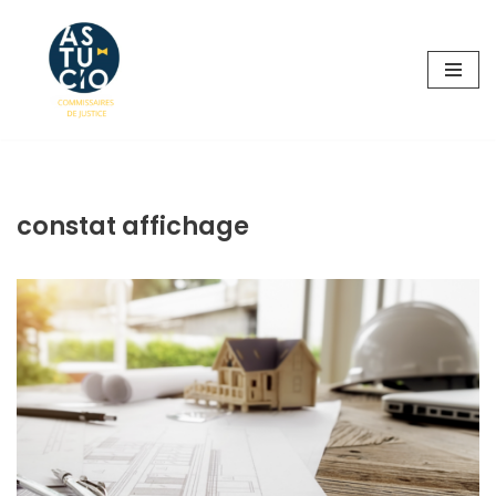
Aller
au
contenu
constat affichage